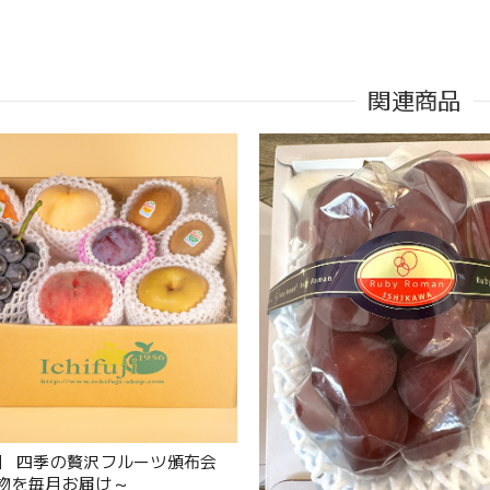
関連商品
】 四季の贅沢フルーツ頒布会
物を毎月お届け～