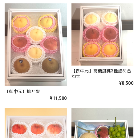
【御中元】高糖度桃3種詰め合
わせ
¥8,500
【御中元】桃と梨
¥11,500