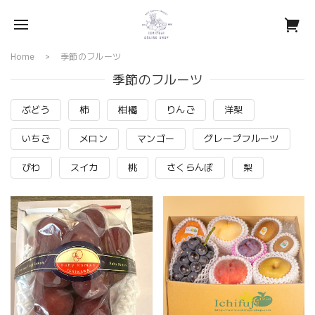
Home
季節のフルーツ
季節のフルーツ
ぶどう
柿
柑橘
りんご
洋梨
いちご
メロン
マンゴー
グレープフルーツ
びわ
スイカ
桃
さくらんぼ
梨