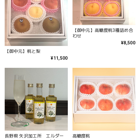
【御中元】高糖度桃3種詰め合
わせ
¥8,500
【御中元】桃と梨
¥11,500
長野県 矢沢加工所 エルダー
高糖度桃