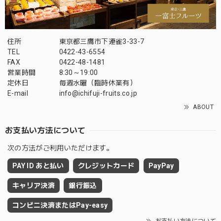
住所
東京都三鷹市下連雀3-33-7
TEL
0422-43-6554
FAX
0422-48-1481
営業時間
8:30～19:00
定休日
毎週水曜（臨時休業有）
E-mail
info@ichifuji-fruits.co.jp
ABOUT
お支払い方法について
次の方法がご利用いただけます。
PAY ID あと払い
クレジットカード
PayPay
キャリア決済
銀行振込
コンビニ決済またはPay-easy
お支払い方法について