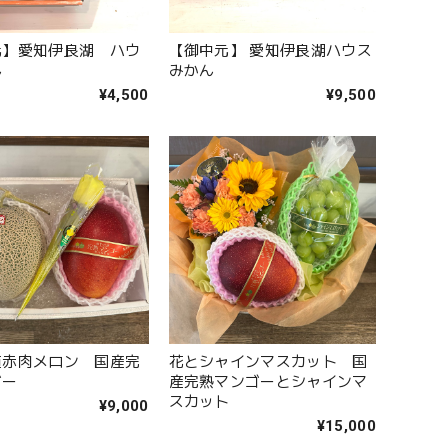
元】愛知伊良湖 ハウ
【御中元】 愛知伊良湖ハウス
ん
みかん
¥4,500
¥9,500
赤肉メロン 国産完
花とシャインマスカット 国
ゴー
産完熟マンゴーとシャインマ
スカット
¥9,000
¥15,000